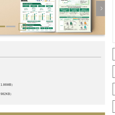
1.86MB）
982KB）