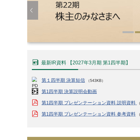
最新IR資料
【
2027年3月期
第1四半期
】
第１四半期 決算短信
（543KB）
第1四半期 決算説明会動画
第1四半期 プレゼンテーション資料 説明資料
（
第1四半期 プレゼンテーション資料 参考資料
（