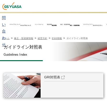
お
問
い
ＧＳユアサについて
ニュースルーム
製品情報
株主・投資家情報
サステナビリティ
ＧＳユアサについて
製品情報
株主・投資家情報
サステナビリティ
合
わ
ホーム
株主・投資家情報
経営方針
ESG情報
ガイドライン対照表
せ
ガイドライン対照表
Guidelines Index
GRI対照表