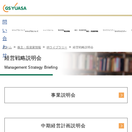
お
問
い
ＧＳユアサについて
ニュースルーム
製品情報
株主・投資家情報
サステナビリティ
ＧＳユアサについて
製品情報
株主・投資家情報
サステナビリティ
合
わ
ホーム
株主・投資家情報
IRライブラリー
経営戦略説明会
せ
経営戦略説明会
Management Strategy Briefing
事業説明会
中期経営計画説明会