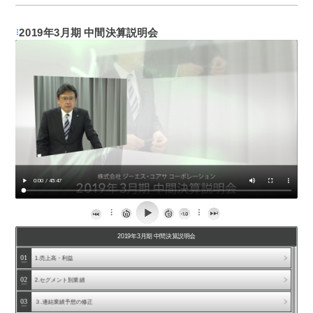
2019年3月期 中間決算説明会
2019年3月期 中間決算説明会
ARCHIVE
01
1.売上高・利益
2026年3月期 決算説明会および 長期ビジョン（ V…
02
2.セグメント別業績
2026年3月期 第2四半期 決算説明会
2025年3月期 決算説明会 （第六次中期経営計画ア…
03
３.連結業績予想の修正
2025年3月期 第2四半期 決算説明会