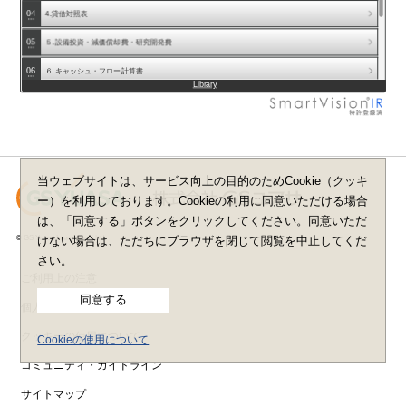
04
4.貸借対照表
2024年3月期 決算説明会
2024年3月期 第2四半期 決算説明会
05
５.設備投資・減価償却費・研究開発費
2023年3月期 決算説明会
06
６.キャッシュ・フロー計算書
2023年3月期 第2四半期 決算説明会
Library
2022年3月期 決算説明会
07
質疑応答
2022年3月期 第2四半期 決算説明会
08
2021年3月期 決算説明会
質疑応答2
2021年3月期 第2四半期 決算説明会
09
質疑応答3
2020年3月期 決算説明
当ウェブサイトは、サービス向上の目的のためCookie（クッキ
2020年3月期 第2四半期 決算説明会
ー）を利用しております。Cookieの利用に同意いただける場合
2019年3月期 決算および第五次中期経営計画説明会
2019年3月期 中間決算説明会
は、「同意する」ボタンをクリックしてください。同意いただ
2018年3月期 決算説明会
© GS Yuasa International Ltd.
けない場合は、ただちにブラウザを閉じて閲覧を中止してくだ
さい。
ご利用上の注意
同意する
個人情報保護に関して
クッキーの使用について
Cookieの使用について
コミュニティ・ガイドライン
サイトマップ