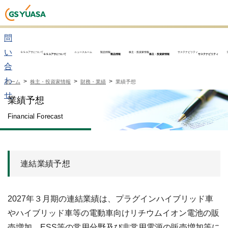
お
問
い
ＧＳユアサについて
ニュースルーム
製品情報
株主・投資家情報
サステナビリティ
ＧＳユアサについて
製品情報
株主・投資家情報
サステナビリティ
合
わ
ホーム
株主・投資家情報
財務・業績
業績予想
せ
業績予想
Financial Forecast
連結業績予想
2027年３月期の連結業績は、プラグインハイブリッド車
やハイブリッド車等の電動車向けリチウムイオン電池の販
売増加、ESS等の常用分野及び非常用電源の販売増加等に