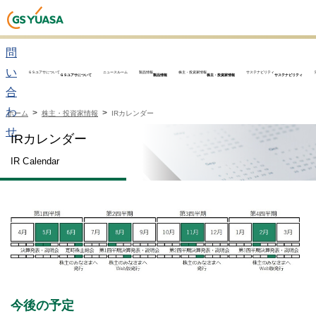
お
問
い
ＧＳユアサについて
ニュースルーム
製品情報
株主・投資家情報
サステナビリティ
ＧＳユアサについて
製品情報
株主・投資家情報
サステナビリティ
合
わ
ホーム
株主・投資家情報
IRカレンダー
せ
IRカレンダー
IR Calendar
今後の予定