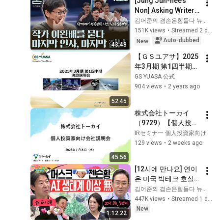
[Jung Jun-hee’s 
Non] Asking Writer 
Lee Wan-bae: Final 
김어준의 겸손은힘들다 뉴스공장
Farewell, Final 
151K views
•
Streamed 2 days ago
Question | Writer 
Auto-dubbed
New
43:48
Lee Wan-b...
【ＧＳユアサ】2025
年3月期 第1四半期決
算説明会
GS YUASA 公式
904 views
•
2 years ago
52:45
株式会社トーカイ
（9729）【個人投資
家向けIRセミナー】
IRセミナー 個人投資家向け
129 views
•
2 weeks ago
45:56
[12시에 만나요] 연이
은 미국 빅테크 호실
적에 오늘은 코스피 
김어준의 겸손은힘들다 뉴스공장
매수 사이드카! 코스
447K views
•
Streamed 1 day ago
닥 800 안착 가능할
New
1:12:22
까?ㅣ2026년 8월 5일 