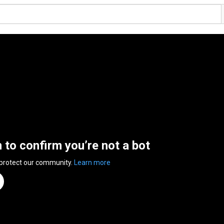
n to confirm you’re not a bot
 protect our community.
Learn more