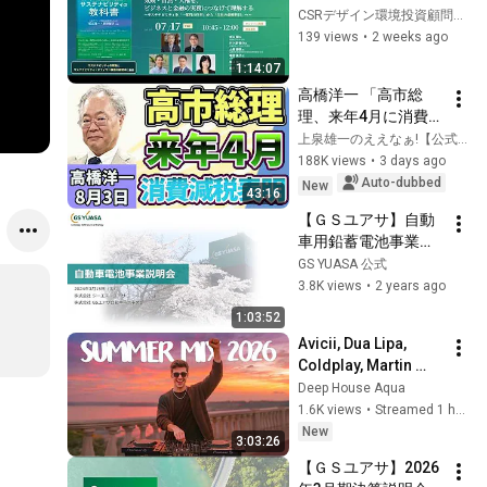
ティの教科書』 出版
CSRデザイン環境投資顧問株式会社
記念オンラインセミ
139 views
•
2 weeks ago
ナー　気候・自然・
1:14:07
人権を、ビジネスと
高橋洋一 「高市総
金融の実務につなげ
理、来年4月に消費減
て理解する～サステ
税を行うと表明」
上泉雄一のええなぁ!【公式】
ナビリティを「一部
「政府・日銀が６兆
188K views
•
3 days ago
門の仕事」から「全
～７兆円規模の為替
Auto-dubbed
New
社の必修科目」へ～
43:16
介入を実施」「副首
【ＧＳユアサ】自動
都構想関連法を巡
車用鉛蓄電池事業説
り、国民民主党の玉
明会
GS YUASA 公式
木代表が苦言」８月
3.8K views
•
2 years ago
３日
1:03:52
Avicii, Dua Lipa, 
Coldplay, Martin 
Garrix & Kygo, The 
Deep House Aqua
Chainsmokers Style 
1.6K views
•
Streamed 1 hour ago
- SUMMER DEEP 
New
3:03:26
HOUSE Mix
【ＧＳユアサ】2026