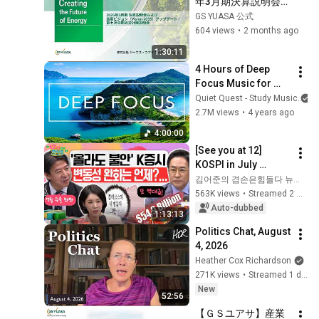
年3月期決算説明会お
よび長期ビジョン
GS YUASA 公式
（Vision2035）アッ
604 views
•
2 months ago
プデート・第七次中
1:30:11
期経営計画説明会
4 Hours of Deep 
Focus Music for 
Studying - 
Quiet Quest - Study Music
Concentration 
2.7M views
•
4 years ago
Music For Deep 
4:00:00
Thinking And Focus
[See you at 12] 
KOSPI in July 
Searching for 
김어준의 겸손은힘들다 뉴스공장
Direction! Starting 
563K views
•
Streamed 2 weeks ago
Up Today... Is This 
Auto-dubbed
1:13:13
the First Ste...
Politics Chat, August 
4, 2026
Heather Cox Richardson
271K views
•
Streamed 1 day ago
New
52:56
【ＧＳユアサ】産業