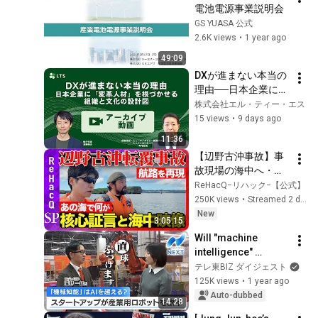
電池電源事業説明会
GS YUASA 公式
2.6K views
•
1 year ago
49:09
DXが進まない本当の
理由──日本企業に
「変革人材」を根づ
株式会社エル・ティー・エス
かせる組織と文化の
15 views
•
9 days ago
設計図
11:36
【辺野古沖事故】事
故現場の海中へ・あ
の日海上で全てを見
ReHacQ−リハック−【公式】
た核心証言
250K views
•
Streamed 2 days ago
【ReHacQ高橋弘
New
3:05:15
樹・須賀川拓・今野
Will "machine 
忍】
intelligence" 
surpass AI? Startup 
テレ東BIZ ダイジェスト
revolutionizes 
125K views
•
1 year ago
industrial robots 
Auto-dubbed
14:28
[NIKKEI NEWS NEXT]