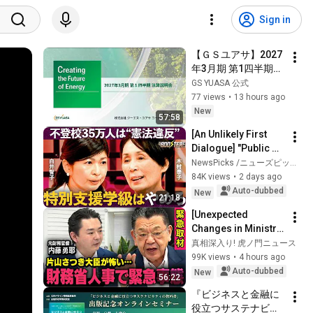
Sign in
【ＧＳユアサ】2027
年3月期 第1四半期決
算説明会
GS YUASA 公式
77 views
•
13 hours ago
New
57:58
[An Unlikely First 
Dialogue] "Public 
School vs. Free 
NewsPicks /ニューズピックス
School": Opposing 
84K views
•
2 days ago
Reformers Clash / 
Auto-dubbed
New
21:18
Strategi...
[Unexpected 
Changes in Ministry 
of Finance 
真相深入り! 虎ノ門ニュース
Personnel] 
99K views
•
4 hours ago
*Emergency 
Auto-dubbed
New
56:22
Interview with a 
『ビジネスと金融に
Former Bureaucr...
役立つサステナビリ