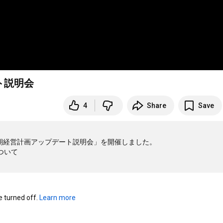
ト説明会
4
Share
Save
期経営計画アップデート説明会」を開催しました。

いて

turned off. 
Learn more