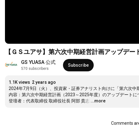
【ＧＳユアサ】第六次中期経営計画アップデー
GS YUASA 公式
Subscribe
570 subscribers
1.1K views
2 years ago
2024年7月9日（火）、投資家・証券アナリスト向けに「第六次中
内容：第六次中期経営計画（2023～2025年度）のアップデートにつ
登壇者：代表取締役 取締役社長 阿部 貴志
…
...more
Comments are 