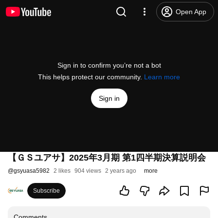
Open App
Sign in to confirm you’re not a bot
This helps protect our community.
Learn more
Sign in
【ＧＳユアサ】2025年3月期 第1四半期決算説明会
@
gsyuasa5982
2 likes
904 views
2 years ago
more
Subscribe
Comments