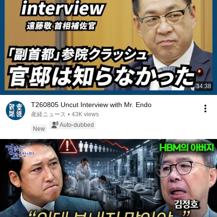
34:38
T260805 Uncut Interview with Mr. Endo
産経ニュース
•
43K views
Auto-dubbed
New