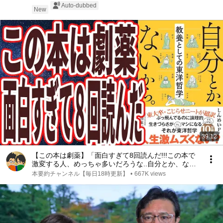
Auto-dubbed
New
39:12
【この本は劇薬】「面白すぎて8回読んだ!!!この本で
激変する人、めっちゃ多いだろうな..自分とか、ない
から。教養としての東洋哲学」を世界一わかりやすく
本要約チャンネル【毎日18時更新】
•
667K views
要約してみた【本要約】