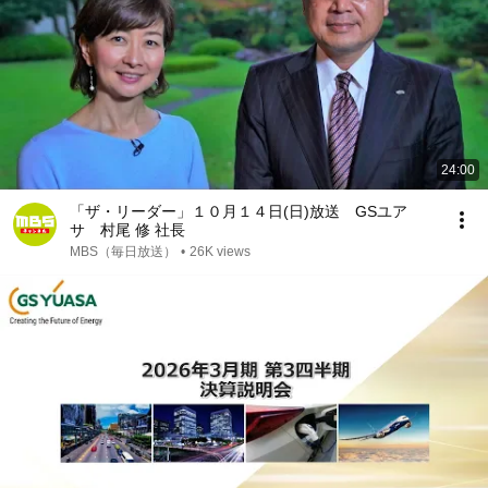
24:00
「ザ・リーダー」１０月１４日(日)放送 GSユア
サ 村尾 修 社長
MBS（毎日放送）
•
26K views