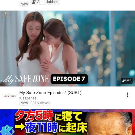
Auto-dubbed
New
45:52
My Safe Zone Episode 7 (SUBT)
KissZeries
New
381K views