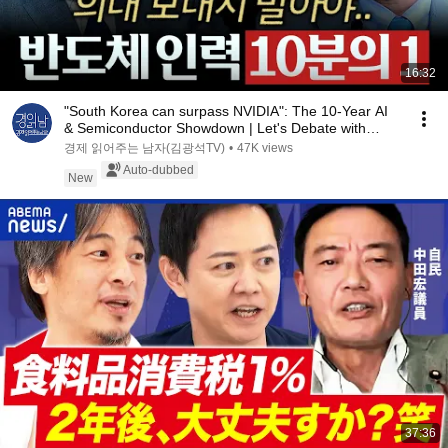
16:32
"South Korea can surpass NVIDIA": The 10-Year AI
& Semiconductor Showdown | Let's Debate with
Gye...
경제 읽어주는 남자(김광석TV)
•
47K views
Auto-dubbed
New
37:36