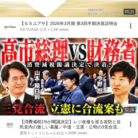
55:21
【ＧＳユアサ】2026年3月期 第3四半期決算説明会
GS YUASA 公式
•
1.6K views
52:26
【消費減税1%が閣議決定】レジ改修を巡る攻防と自
民党内の激しい葛藤／中道・立憲・公明の3党合流構
想に浮上した「第4の選択肢」とは？【今野忍×山本
選挙ドットコムちゃんねる
•
209K views
期日前】｜選挙ドットコム