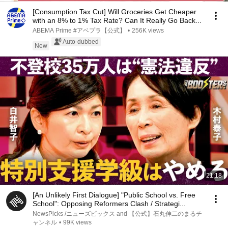
[Consumption Tax Cut] Will Groceries Get Cheaper
with an 8% to 1% Tax Rate? Can It Really Go Back...
ABEMA Prime #アベプラ【公式】
•
256K views
Auto-dubbed
New
21:18
[An Unlikely First Dialogue] "Public School vs. Free
School": Opposing Reformers Clash / Strategi...
NewsPicks /ニューズピックス and 【公式】石丸伸二のまるチ
ャンネル
•
99K views