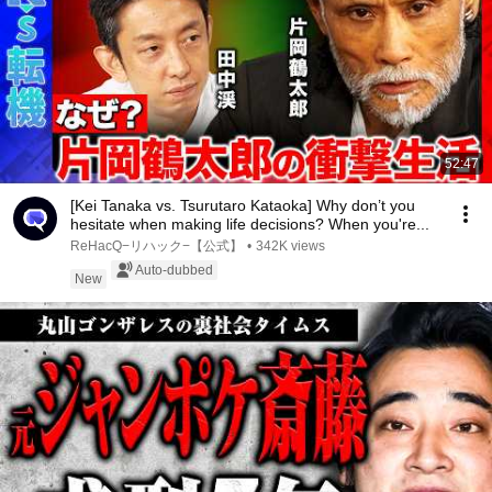
52:47
[Kei Tanaka vs. Tsurutaro Kataoka] Why don’t you
hesitate when making life decisions? When you're...
ReHacQ−リハック−【公式】
•
342K views
Auto-dubbed
New