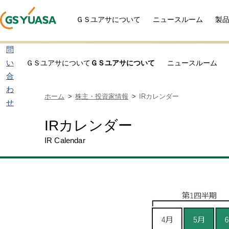
ＧＳユアサについて
ニュースルーム
製
お
問
い
ＧＳユアサについて
ＧＳユアサについて
ニュースルーム
合
わ
ホーム
株主・投資家情報
IRカレンダー
せ
IRカレンダー
IR Calendar