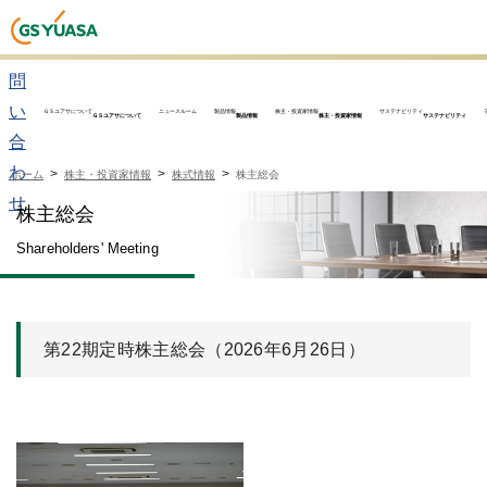
お
問
い
ＧＳユアサについて
ニュースルーム
製品情報
株主・投資家情報
サステナビリティ
ＧＳユアサについて
製品情報
株主・投資家情報
サステナビリティ
合
わ
ホーム
株主・投資家情報
株式情報
株主総会
せ
株主総会
Shareholders' Meeting
第22期定時株主総会（2026年6月26日）