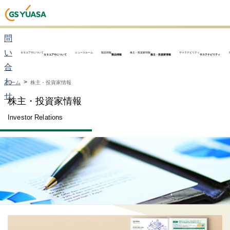
お
問
い
ＧＳユアサについて
ニュースルーム
製品情報
株主・投資家情報
サステナビリティ
ＧＳユアサについて
製品情報
株主・投資家情報
サステナビリティ
合
わ
ホーム
株主・投資家情報
せ
株主・投資家情報
Investor Relations