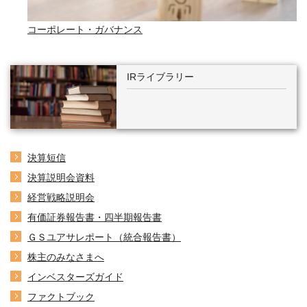
コーポレート・ガバナンス
IRライブラリー
決算短信
決算説明会資料
経営戦略説明会
有価証券報告書・四半期報告書
ＧＳユアサレポート（統合報告書）
株主のみなさまへ
インベスターズガイド
ファクトブック