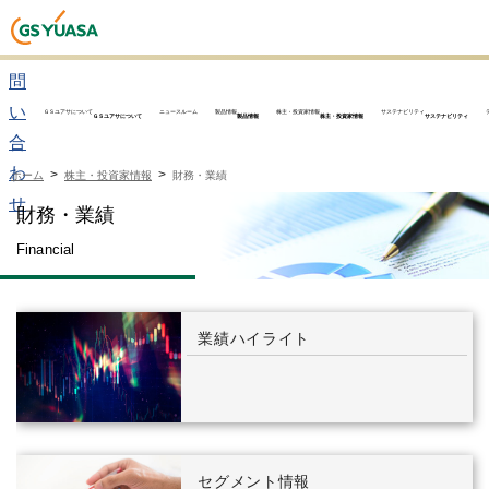
お
問
い
ＧＳユアサについて
ニュースルーム
製品情報
株主・投資家情報
サステナビリティ
ＧＳユアサについて
製品情報
株主・投資家情報
サステナビリティ
合
わ
ホーム
株主・投資家情報
財務・業績
せ
財務・業績
Financial
業績ハイライト
セグメント情報