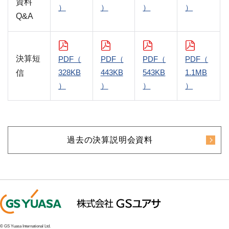
資料
）
）
）
）
Q&A
決算短
PDF（
PDF（
PDF（
PDF（
328KB
443KB
543KB
1.1MB
信
）
）
）
）
過去の決算説明会資料
© GS Yuasa International Ltd.