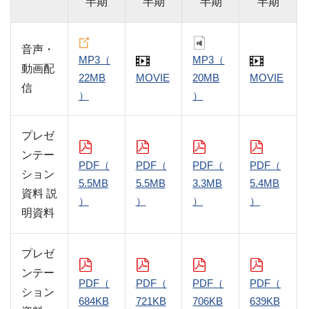
半期
半期
半期
半期
音声・
MP3（
MP3（
動画配
22MB
MOVIE
20MB
MOVIE
信
）
）
プレゼ
ンテー
PDF（
PDF（
PDF（
PDF（
ション
5.5MB
5.5MB
3.3MB
5.4MB
資料 説
）
）
）
）
明資料
プレゼ
ンテー
PDF（
PDF（
PDF（
PDF（
ション
684KB
721KB
706KB
639KB