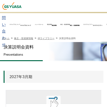
お
問
い
ＧＳユアサについて
ニュースルーム
製品情報
株主・投資家情報
サステナビリティ
ＧＳユアサについて
製品情報
株主・投資家情報
サステナビリティ
合
わ
ホーム
株主・投資家情報
IRライブラリー
決算説明会資料
せ
決算説明会資料
Presentations
2027年3月期